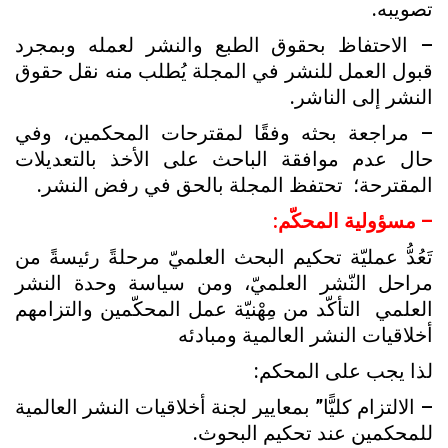
تصويبه.
– الاحتفاظ بحقوق الطبع والنشر لعمله وبمجرد
قبول العمل للنشر في المجلة يُطلب منه نقل حقوق
النشر إلى الناشر.
– مراجعة بحثه وفقًا لمقترحات المحکمين، وفي
حال عدم موافقة الباحث على الأخذ بالتعديلات
المقترحة؛ تحتفظ المجلة بالحق في رفض النشر.
– مسؤولية المحکّم:
تَعُدُّ عمليّة تحکيم البحث العلميّ مرحلةً رئيسةً من
مراحل النّشر العلميّ، ومن سياسة وحدة النشر
العلمي التأکّد من مِهْنيّة عمل المحکّمين والتزامهم
أخلاقيات النشر العالمية ومبادئه
لذا يجب على المحکم:
– الالتزام کليًّا” بمعايير لجنة أخلاقيات النشر العالمية
للمحکمين عند تحکيم البحوث.