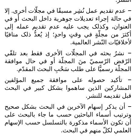
– عدم تقديم عمل نُشِر مسبقًا في مجلّات أخرى. إلا
في حالة إجراء تعديلات جوهرية داخل البحث أو في
العنوان، وکذلک يجب عليه عدم تقديم عمله إلى
أکثرَ من مجلّةٍ في وقتٍ واحدٍ؛ إذ يُعدُّ ذلک منافيًا
لأخلاقيّات النّشر العالمية.
– نشرُ بحثه في المجلّات الأخرى فقط بعد تلقّي
الرّفض الرّسميّ منَ المجلّة أو في حال موافقة
المجلّة رسميًّا على طلب سَحْبِ البحث المقدّم.
– تأکيد حصوله على موافقة جميع المؤلفين
المشارکين الذين ساهموا بشکل کبير في البحث
قبل تقديمه للنشر.
– أن يذکر إسهام الآخرين في البحث بشکل صحيح
وترتيب أسماء الباحثين حسب ما جاء بالبحث على
أن تکون الأسماء مذکورة بالتسلسل حسب الإسهام
العلمي لکلّ منهم في البحث.