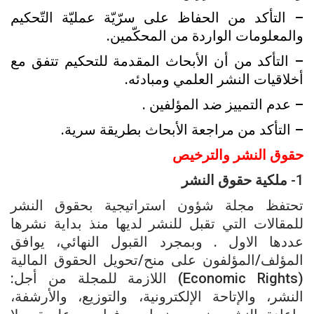
– التأکد من الحفاظ على سرّيّة عمليّة التّحکيم
والمعلومات الواردة من المحکّمين.
– التأکد من أن الأبحاث المقدمة للتحکيم تتفق مع
أخلاقيات النشر العلمي ومبادئه.
– عدم التمييز ضد المؤلفين .
– التأکد من مراجعة الأبحاث بطريقة سرية.
حقوق النشر والترخيص
1-
ملكية
حقوق
النشر
تحتفظ مجلة شؤون استراتيجية بحقوق النشر
للمقالات التي تقبل للنشر لديها منذ بداية نشرها
عددها الاول . وبمجرد القبول النهائي، يوافق
المؤلف/المؤلفون على منح/تحويل الحقوق المالية
(Economic Rights) اللازمة للمجلة من أجل:
النشر، والإتاحة الإلكترونية، والتوزيع، والأرشفة،