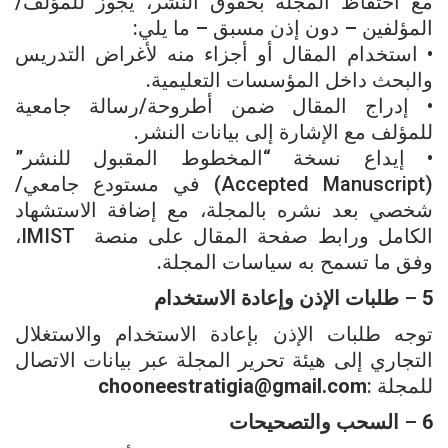
مع احتفاظ المجلة بحقوق النشر، يجوز للمؤلف/
المؤلفين – دون إذن مسبق – ما يلي:
• استخدام المقال أو أجزاء منه لأغراض التدريس
والبحث داخل المؤسسات التعليمية.
• إدراج المقال ضمن أطروحة/رسالة جامعية
للمؤلف مع الإشارة إلى بيانات النشر.
• إيداع نسخة “المخطوط المقبول للنشر”
(Accepted Manuscript) في مستودع جامعي/
شخصي بعد نشره بالمجلة، مع إضافة الاستشهاد
الكامل ورابط صفحة المقال على منصة IMIST،
وفق ما تسمح به سياسات المجلة.
5
–
طلبات
الإذن
وإعادة
الاستخدام
توجه طلبات الإذن بإعادة الاستخدام والاستغلال
التجاري إلى هيئة تحرير المجلة عبر بيانات الاتصال
للمجلة :
chooneestratigia@gmail.com
6
–
السحب
والتصحيحات