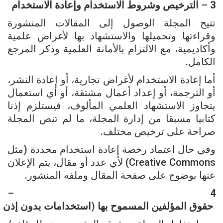
3
–
الترخيص
وشروط
الاستخدام
وإعادة
الاستخدام
تتيح المجلة الوصول إلى المقالات المنشورة
وقراءتها وتحميلها والاستشهاد بها لأغراض علمية
وأكاديمية، مع الالتزام بالأمانة العلمية وذكر المرجع
الكامل.
أما إعادة الاستخدام لأغراض تجارية، أو إعادة النشر،
أو الترجمة، أو إعداد أعمال مشتقة، أو أي استعمال
يتجاوز الاستشهاد العلمي المألوف، فيستلزم إذنا
كتابيا مسبقا من إدارة المجلة، ما لم تنص المجلة
صراحة على ترخيص مختلف.
وفي حال اعتماد رخصة إعادة استخدام محددة (مثل
Creative Commons) لأي عدد أو مقال، يتم الإعلان
عنها بوضوح على صفحة المقال وملفه المنشور.
–
4
حقوق
المؤلفين
المسموح
بها
(
استخدامات
بدون
إذن
م