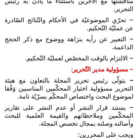
مناقشتها مع الآخرين باستثناء ما يأذن به رئيس
التحرير.
– تحرّي الموضوعيّة في الأحکام والنّتائج الصّادرة
عن عمليّة التّحکيم.
– التعبير عن رأيه بنزاهة ووضوح مع ذکر الحجج
الداعمة.
– الالتزام بالوقت المخصّص لعمليّة التّحکيم.
– مسؤولية مدير التّحرير:
–
يتولّى رئيس تحرير المجلة بالتعاون مع هيئة
التحرير مسؤولية اختيار المحکّمين المناسبين وَفْقا
لموضوع البحث واختصاص المحکّم بسرّيّة تامة.
– يستند قرار النشر أو عدم النشر على تقارير
المحکّمين وملاحظاتهم والقيمة العلمية للبحث
وأصالته وصلته بمجال تخصص المجلة.
ويجب على المحررين: