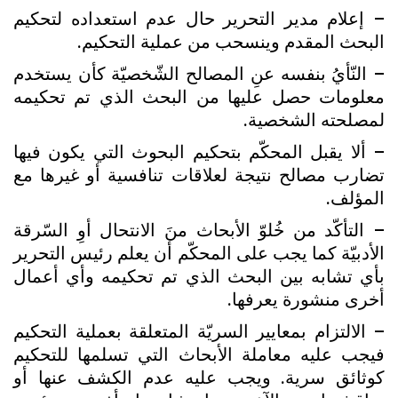
– إعلام مدير التحرير حال عدم استعداده لتحکيم
البحث المقدم وينسحب من عملية التحکيم.
– النّأيُ بنفسه عنِ المصالح الشّخصيّة کأن يستخدم
معلومات حصل عليها من البحث الذي تم تحکيمه
لمصلحته الشخصية.
– ألا يقبل المحکّم بتحکيم البحوث التي يکون فيها
تضارب مصالح نتيجة لعلاقات تنافسية أو غيرها مع
المؤلف.
– التأکّد من خُلوّ الأبحاث منَ الانتحال أوِ السّرقة
الأدبيّة کما يجب على المحکّم أن يعلم رئيس التحرير
بأي تشابه بين البحث الذي تم تحکيمه وأي أعمال
أخرى منشورة يعرفها.
– الالتزام بمعايير السريّة المتعلقة بعملية التحکيم
فيجب عليه معاملة الأبحاث التي تسلمها للتحکيم
کوثائق سرية. ويجب عليه عدم الکشف عنها أو