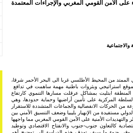
ء على الأمن القومي المغربي
والإجراءات المعتمدة
ة والاجتماعية
 الممتد من المحيط الأطلسي غربا الى البحر الأحمر شرقا،
ساحته، وتمتاز بموقع استراتيجي وبثروات باطنية مهمة ساهمت في تدافع
 المنطقة ابتليت بمشاكل عرقلت مسارها التنموي كارتفاع
لسلطة المركزية على تأمين أراضيها وحماية حدودها، وهي
عة من الحركات الانفصالية والجماعات المتشددة للاستقرار
لي مستفيدة من الإنهيار بليبيا وضعف التنسيق الأمني بين
والتهديدات الأمنية على الأمن القومي المغربي مما واجهها
تصادية كالتعاون جنوب-جنوب والانفتاح الاقتصادي وتوطيد
ة. وفي ضوء ما سبق، تهدف هذه الدراسة الى توضيح أهم