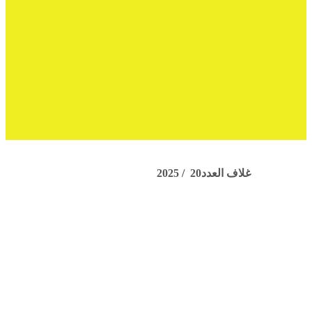
يوليوز 2025 – العدد 20
غلاف العدد20 / 2025
الإصدارات