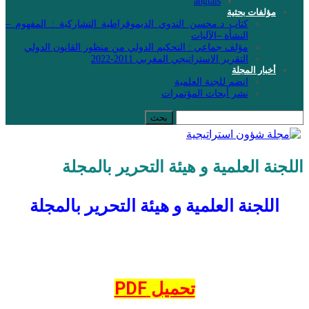
anglais
مؤلفات بحثية
كتاب د.محسن الندوي الديموقراطية التشاركية : المفهوم –
النشأة –الآليات
مؤلف جماعي : التحكيم الدولي من منظور القانون الدولي
التقرير الاستراتيجي المغربي 2011-2022
أخبار المجلة
انضم للجنة العلمية
نشر أبحاث المؤتمرات
اللجنة العلمية و هيئة التحرير بالمجلة
اللجنة العلمية و هيئة التحرير بالمجلة
تحميل PDF