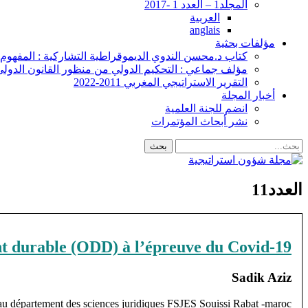
المجلد1 – العدد 1 -2017
العربية
anglais
مؤلفات بحثية
كتاب د.محسن الندوي الديموقراطية التشاركية : المفهوم –
مؤلف جماعي : التحكيم الدولي من منظور القانون الدولي
التقرير الاستراتيجي المغربي 2011-2022
أخبار المجلة
انضم للجنة العلمية
نشر أبحاث المؤتمرات
العدد11
nt durable (ODD) à l’épreuve du Covid-19
Sadik Aziz
au département des sciences juridiques FSJES Souissi Rabat -maroc