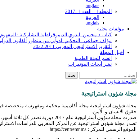
anglais
المجلد1 – العدد 1 -2017
العربية
anglais
مؤلفات بحثية
كتاب د.محسن الندوي الديموقراطية التشاركية : المفهوم –
مؤلف جماعي : التحكيم الدولي من منظور القانون الدولي
التقرير الاستراتيجي المغربي 2011-2022
أخبار المجلة
انضم للجنة العلمية
نشر أبحاث المؤتمرات
مجلة شؤون استراتيجية
مجلة شؤون استراتيجية مجلة أكاديمية محكمة ومفهرسة متخصصة في نشر 
حقوق الانسان و الأمن.
صدرت مجلة شؤون استراتيجية عام 2017 دورية تصدر كل ثلاثة أشهر، يشرف على المجلة كادر من الدكاترة المتخصصين والأكاديميين.
تصدر مجلة شؤون استراتيجية عن المركز المغربي للدراسات الاستراتيج
الموقع الرسمي للمركز : https://centremr.ma