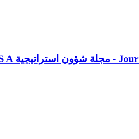
اتيجية J S A