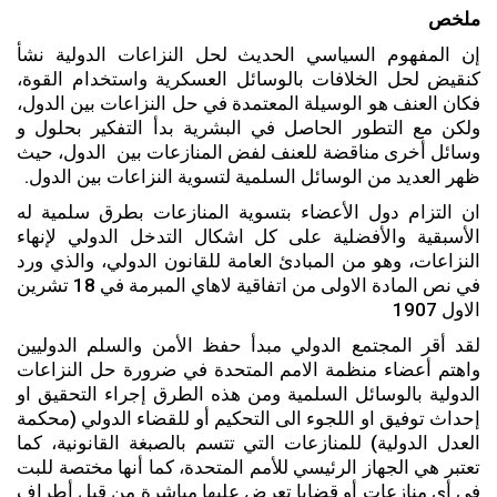
ملخص
إن المفهوم السياسي الحديث لحل النزاعات الدولية نشأ
كنقيض لحل الخلافات بالوسائل العسكرية واستخدام القوة،
فكان العنف هو الوسيلة المعتمدة في حل النزاعات بين الدول،
ولكن مع التطور الحاصل في البشرية بدأ التفكير بحلول و
وسائل أخرى مناقضة للعنف لفض المنازعات بين الدول، حيث
ظهر العديد من الوسائل السلمية لتسوية النزاعات بين الدول.
ان التزام دول الأعضاء بتسوية المنازعات بطرق سلمية له
الأسبقية والأفضلية على كل اشكال التدخل الدولي لإنهاء
النزاعات، وهو من المبادئ العامة للقانون الدولي، والذي ورد
في نص المادة الاولى من اتفاقية لاهاي المبرمة في 18 تشرين
الاول 1907
لقد أقر المجتمع الدولي مبدأ حفظ الأمن والسلم الدوليين
واهتم أعضاء منظمة الامم المتحدة في ضرورة حل النزاعات
الدولية بالوسائل السلمية ومن هذه الطرق إجراء التحقيق او
إحداث توفيق او اللجوء الى التحكيم أو للقضاء الدولي (محكمة
العدل الدولية) للمنازعات التي تتسم بالصبغة القانونية، كما
تعتبر هي الجهاز الرئيسي للأمم المتحدة، كما أنها مختصة للبت
في أي منازعات أو قضايا تعرض عليها مباشرة من قبل أطراف